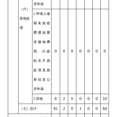
开申请
（六）
2.申请人逾
其他处
期未按收
理
费通知要
求缴纳费
0
0
0
0
0
0
0
用、行政
机关不再
处理其政
府信息公
开申请
8
2
0
0
0
0
10
3.其他
81
2
0
1
0
0
84
（七）总计