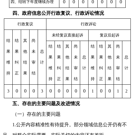
0
0
0
0
0
0
0
四、结转下年度继续办理
四、政府信息公开行政复议、行政诉讼情况
行政复议
行政诉讼
未经复议直接起诉
复议后起诉
结
结
其
尚
结
结
其
尚
结
结
其
尚
果
果
他
未
总
果
果
他
未
总
果
果
他
未
总
维
纠
结
审
计
维
纠
结
审
计
维
纠
结
审
计
持
正
果
结
持
正
果
结
持
正
果
结
0
0
0
0
0
0
0
0
0
0
3
3
1
1
2
五、存在的主要问题及改进情况
（一）存在的主要问题
1.公开内容精准性有待提升。部分领域信息公开仍有不