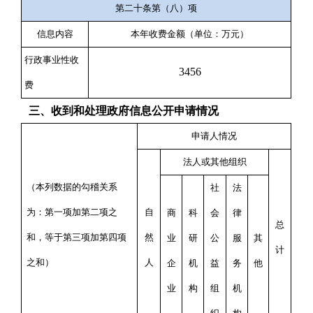
第二十条第（八）项
信息内容
本年收费金额（单位：万元）
行政事业性收
3456
费
三、收到和处理政府信息公开申请情况
申请人情况
法人或其他组织
（本列数据的勾稽关系
社
法
为：第一项加第二项之
自
商
科
会
律
总
和，等于第三项加第四项
然
业
研
公
服
其
计
之和）
人
企
机
益
务
他
业
构
组
机