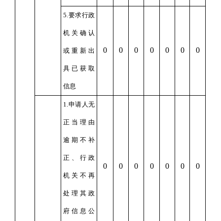
5.要求行政
机关确认
0
0
0
0
0
0
0
或重新出
具已获取
信息
1.申请人无
正当理由
逾期不补
正、行政
0
0
0
0
0
0
0
机关不再
处理其政
府信息公