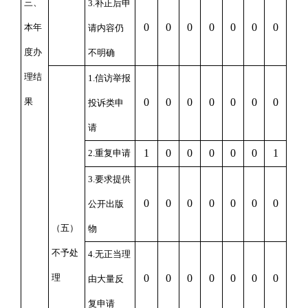
三、
3.补正后申
0
0
0
0
0
0
0
本年
请内容仍
度办
不明确
理结
1.信访举报
果
0
0
0
0
0
0
0
投诉类申
请
1
0
0
0
0
0
1
2.重复申请
3.要求提供
0
0
0
0
0
0
0
公开出版
（五）
物
不予处
4.无正当理
理
0
0
0
0
0
0
0
由大量反
复申请