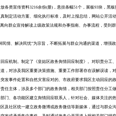
放各类宣传资料3216余份(册)，悬挂条幅51个，展板93块，黑
。认真制定活动方案、细化执行标准，及时上报总结，网站公开活
距离向群众宣传解读上级政策法规和办事指南、办事流程，受到
民情、解决民忧”为宗旨，不断拓展与群众沟通的渠道，增强政
应机制。制定了《皇姑区政务舆情回应制度》。对职责分工、
报道，对涉及我区重要决策措施、重要工作部署存在误解误读，
及突发事件处置和自然灾害应对的、市政府要求我区主动回应的
一责任主体，涉及多个部门的政务舆情，相关部门按照责任分工
门、各功能区建立舆情回应联系人，针对社会、媒体关注的热
能区及社区统一建立政务微博或政务微信等新媒体，通过与群众
大突发或矛盾集中事件，及时通过政务公开渠道上报相关部门研