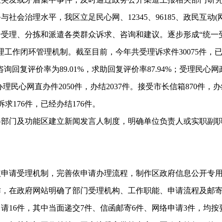
治理水平，我区立足民心网、12345、96185、政民互动(
受理、分拣和派遣各类群众诉求、咨询和建议。逐步形成“统一
作闭环管理机制。截至目前，今年共受理诉求件30075件，已办结
%，咨询回复评价率为89.01%，求助回复评价率87.94%；受理民心网
18；办理民心网直办件2050件，办结2037件。接受市长信箱870
诉求176件，已经办结176件。
门及功能区建立新闻发言人制度，明确单位负责人或实职副职
。
请受理机制，完善依申请办理流程，制作区政府信息公开专用
作，在政府网站明确了部门受理机构、工作职能、申请流程及邮
6件，其中当面递交7件、信函邮寄6件、网络申请3件，均按要