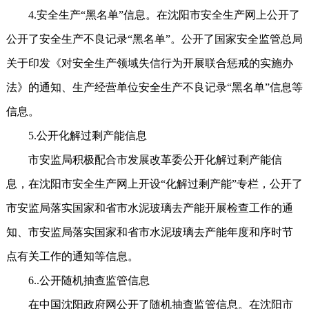
4.安全生产“黑名单”信息。在沈阳市安全生产网上公开了
公开了安全生产不良记录“黑名单”。公开了国家安全监管总局
关于印发《对安全生产领域失信行为开展联合惩戒的实施办
法》的通知、生产经营单位安全生产不良记录“黑名单”信息等
信息。
5.公开化解过剩产能信息
市安监局积极配合市发展改革委公开化解过剩产能信
息，在沈阳市安全生产网上开设“化解过剩产能”专栏，公开了
市安监局落实国家和省市水泥玻璃去产能开展检查工作的通
知、市安监局落实国家和省市水泥玻璃去产能年度和序时节
点有关工作的通知等信息。
6..公开随机抽查监管信息
在中国沈阳政府网公开了随机抽查监管信息。在沈阳市