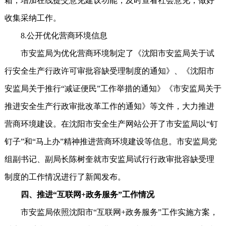
箱，增加在线提交意见建议功能，及时查看社会意见，做好
收集采纳工作。
8.公开优化营商环境信息
市安监局为优化营商环境制定了《沈阳市安监局关于试
行安全生产行政许可审批容缺受理制度的通知》、《沈阳市
安监局关于推行“减证便民”工作举措的通知》《市安监局关于
推进安全生产行政审批改革工作的通知》等文件，大力推进
营商环境建设。在沈阳市安全生产网站公开了市安监局以“钉
钉子”和“马上办”精神推进营商环境建设等信息。市安监局党
组副书记、副局长陈树奎就市安监局试行行政审批容缺受理
制度的工作情况进行了新闻发布。
四、推进“互联网+政务服务”工作情况
市安监局依照沈阳市“互联网+政务服务”工作实施方案，