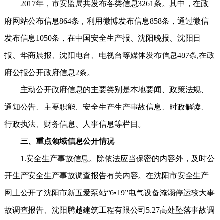
2017年，市安监局共发布各类信息3261条。其中，在政
府网站公布信息864条，利用微博发布信息858条，通过微信
发布信息1050条，在中国安全生产报、沈阳晚报、沈阳日
报、华商晨报、沈阳电台、电视台等媒体发布信息487条,在政
府公报公开政府信息2条。
主动公开政府信息的主要类别是本地要闻、政策法规、
通知公告、主要职能、安全生产生产事故信息、时政解读、
行政执法、财务信息、人事信息等栏目。
三、重点领域信息公开情况
1.安全生产事故信息。除依法应当保密的内容外，及时公
开生产安全生产事故调查报告有关内容。在沈阳市安全生产
网上公开了沈阳市新五爱泵站“6•19”电气设备淹溺停运较大事
故调查报告、沈阳腾越建筑工程有限公司5.27高处坠落事故调