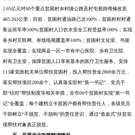
2.65亿元对60个重点贫困村乡村级公路及村屯巷路维修改造
465.263公里，目前，贫困村通油路已达100%，贫困村村村通
客运班车率100%;贫困村人口饮水安全工程受益率100%；实现
各乡村互联网、有线电视覆盖率100%；贫困村文化室、书屋
实现全覆盖；实现两县一区一市有中心医院、乡有卫生院、
村有卫生室，保障贫困人口享有基本的医疗卫生服务。安排
113家党政机关单位帮扶贫困村，投入帮扶资金2800余万元，
落实帮扶项目200余个。认真落实驻村“第一书记”、党员干
部“结对”帮扶制度等相关举措，全市60个贫困村实现“第一书
记”全覆盖，每个建档立卡贫困户都有帮扶责任人，各级党员
干部树立“不脱贫、不脱钩”的责任意识，通过“造血式”扶贫实
现帮扶对象真正脱贫。