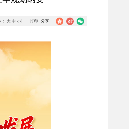
体：
大
中
小
]
打印
分享：