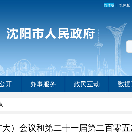
简体版
繁体版
公开
办事服务
政民互动
数据
议
扩大）会议和第二十一届第二百零五