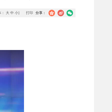
体：
大
中
小
]
打印
分享：