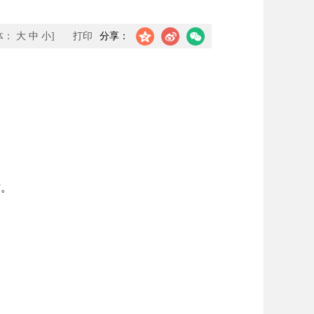
体：
大
中
小
]
打印
分享：
作。