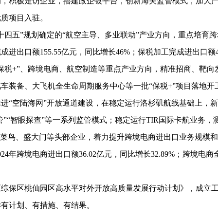
动，积极走访企业，搭建政企银平台，创新海关监管模式，加大
优质项目入驻。
四五”规划确定的“航空主导、多业联动”产业方向，重点培育跨
进出口额155.55亿元，同比增长46%；保税加工完成进出口额42
税+”、跨境电商、航空制造等重点产业方向，精准招商、靶向
装备、大飞机全生命周期服务中心等一批“保税+”项目落地开工，
“空陆海网”开放通道建设，在稳定运行洛杉矶航线基础上，新
管”“智眼探查”等一系列监管模式；稳定运行TIR国际卡航业务
、菜鸟、盛大门等头部企业，着力提升跨境电商进出口业务规模
年跨境电商进出口额36.02亿元，同比增长32.89%；跨境电商全
保区桃仙园区高水平对外开放高质量发展行动计划》，成立工
作有计划、有措施、有结果。