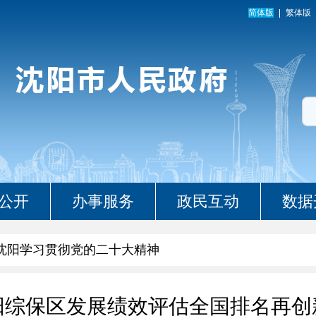
简体版
繁体版
公开
办事服务
政民互动
数据
沈阳学习贯彻党的二十大精神
阳综保区发展绩效评估全国排名再创