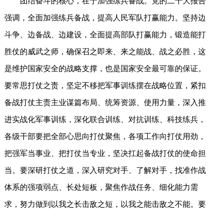
团结奋斗的核心，在于加强练兵备战。党的二十大报告
强调，全面加强练兵备战，提高人民军队打赢能力。坚持边
斗争、边备战、边建设，全面提高部队打赢能力，锻造能打
胜仗的威武之师，确保召之即来、来之能战、战之必胜，这
是维护国家安全的战略支撑，也是国家安全最可靠的保证。
要常思打仗之责，坚定不移把军事训练摆在战略位置，紧扣
备战打仗主责主业谋篇布局、统筹资源、使用力量，深入推
进实战化军事训练，深化联合训练、对抗训练、科技练兵，
各级干部要把全部心思向打仗聚焦，各项工作向打仗用劲，
把强军当事业、把打仗当专业，坚决扛起备战打仗的使命担
当。要深研打仗之道，深入研究对手、了解对手，找准作战
体系的强项弱点、长处短板，聚焦作战任务、细化能力需
求，努力做到以我之长击敌之短，以我之能击敌之不能。要