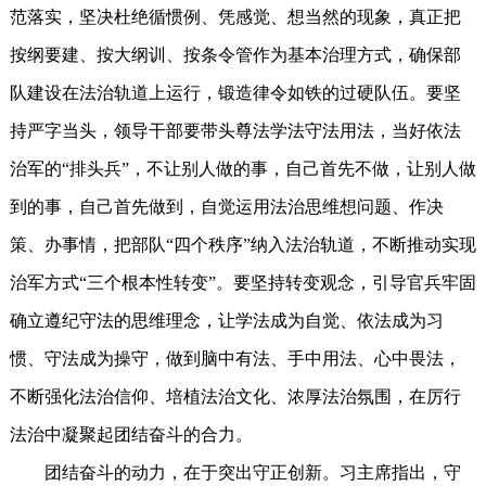
范落实，坚决杜绝循惯例、凭感觉、想当然的现象，真正把
按纲要建、按大纲训、按条令管作为基本治理方式，确保部
队建设在法治轨道上运行，锻造律令如铁的过硬队伍。要坚
持严字当头，领导干部要带头尊法学法守法用法，当好依法
治军的“排头兵”，不让别人做的事，自己首先不做，让别人做
到的事，自己首先做到，自觉运用法治思维想问题、作决
策、办事情，把部队“四个秩序”纳入法治轨道，不断推动实现
治军方式“三个根本性转变”。要坚持转变观念，引导官兵牢固
确立遵纪守法的思维理念，让学法成为自觉、依法成为习
惯、守法成为操守，做到脑中有法、手中用法、心中畏法，
不断强化法治信仰、培植法治文化、浓厚法治氛围，在厉行
法治中凝聚起团结奋斗的合力。
团结奋斗的动力，在于突出守正创新。习主席指出，守