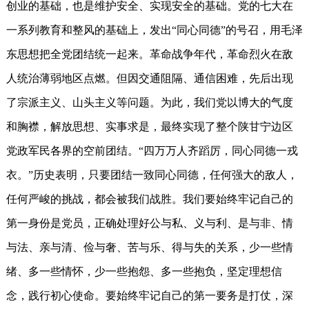
创业的基础，也是维护安全、实现安全的基础。党的七大在
一系列教育和整风的基础上，发出“同心同德”的号召，用毛泽
东思想把全党团结统一起来。革命战争年代，革命烈火在敌
人统治薄弱地区点燃。但因交通阻隔、通信困难，先后出现
了宗派主义、山头主义等问题。为此，我们党以博大的气度
和胸襟，解放思想、实事求是，最终实现了整个陕甘宁边区
党政军民各界的空前团结。“四万万人齐蹈厉，同心同德一戎
衣。”历史表明，只要团结一致同心同德，任何强大的敌人，
任何严峻的挑战，都会被我们战胜。我们要始终牢记自己的
第一身份是党员，正确处理好公与私、义与利、是与非、情
与法、亲与清、俭与奢、苦与乐、得与失的关系，少一些情
绪、多一些情怀，少一些抱怨、多一些抱负，坚定理想信
念，践行初心使命。要始终牢记自己的第一要务是打仗，深