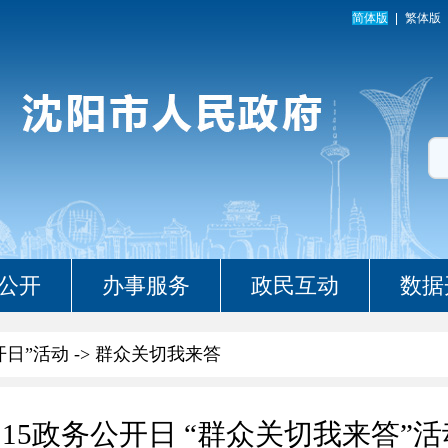
简体版
繁体版
公开
办事服务
政民互动
数据
开日”活动
->
群众关切我来答
·15政务公开日 “群众关切我来答”