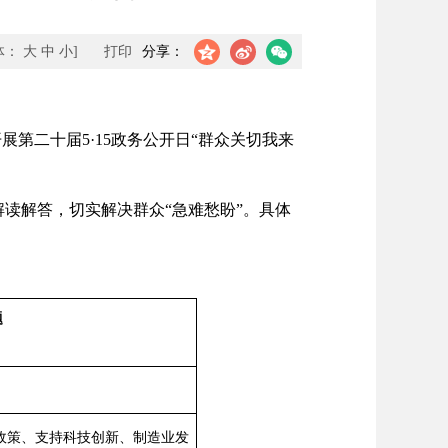
体：
大
中
小
]
打印
分享：
第二十届5·15政务公开日“群众关切我来
解读解答，切实解决群众“急难愁盼”。具体
题
政策、支持科技创新、制造业发