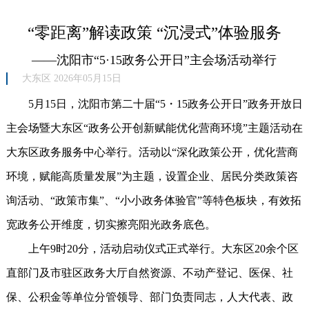
“零距离”解读政策 “沉浸式”体验服务
——沈阳市“5·15政务公开日”主会场活动举行
大东区 2026年05月15日
5月15日，沈阳市第二十届“5・15政务公开日”政务开放日
主会场暨大东区“政务公开创新赋能优化营商环境”主题活动在
大东区政务服务中心举行。活动以“深化政策公开，优化营商
环境，赋能高质量发展”为主题，设置企业、居民分类政策咨
询活动、“政策市集”、“小小政务体验官”等特色板块，有效拓
宽政务公开维度，切实擦亮阳光政务底色。
上午9时20分，活动启动仪式正式举行。大东区20余个区
直部门及市驻区政务大厅自然资源、不动产登记、医保、社
保、公积金等单位分管领导、部门负责同志，人大代表、政