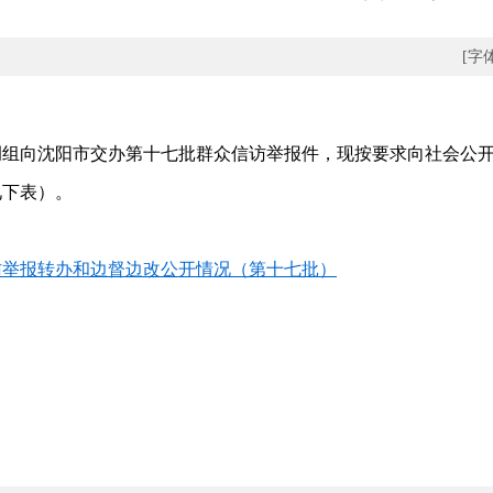
[字
向沈阳市交办第十七批群众信访举报件，现按要求向社会公开
见下表）。
访举报转办和边督边改公开情况（第十七批）