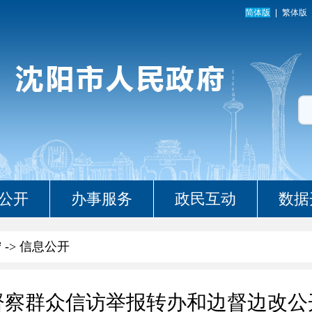
简体版
繁体版
公开
办事服务
政民互动
数据
宁
->
信息公开
督察群众信访举报转办和边督边改公