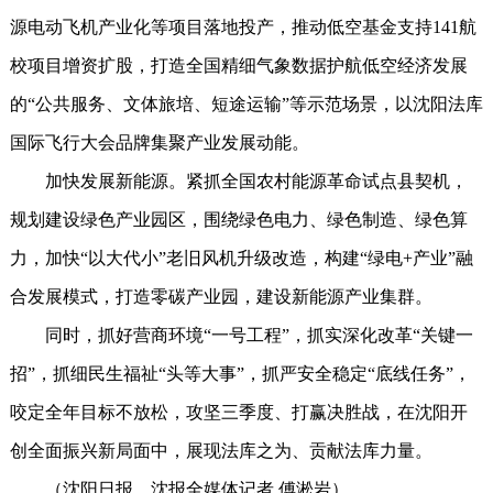
源电动飞机产业化等项目落地投产，推动低空基金支持141航
校项目增资扩股，打造全国精细气象数据护航低空经济发展
的“公共服务、文体旅培、短途运输”等示范场景，以沈阳法库
国际飞行大会品牌集聚产业发展动能。
加快发展新能源。紧抓全国农村能源革命试点县契机，
规划建设绿色产业园区，围绕绿色电力、绿色制造、绿色算
力，加快“以大代小”老旧风机升级改造，构建“绿电+产业”融
合发展模式，打造零碳产业园，建设新能源产业集群。
同时，抓好营商环境“一号工程”，抓实深化改革“关键一
招”，抓细民生福祉“头等大事”，抓严安全稳定“底线任务”，
咬定全年目标不放松，攻坚三季度、打赢决胜战，在沈阳开
创全面振兴新局面中，展现法库之为、贡献法库力量。
（沈阳日报、沈报全媒体记者 傅淞岩）