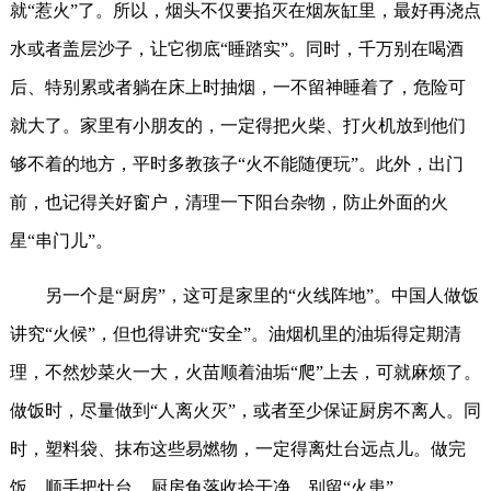
就“惹火”了。所以，烟头不仅要掐灭在烟灰缸里，最好再浇点
水或者盖层沙子，让它彻底“睡踏实”。同时，千万别在喝酒
后、特别累或者躺在床上时抽烟，一不留神睡着了，危险可
就大了。家里有小朋友的，一定得把火柴、打火机放到他们
够不着的地方，平时多教孩子“火不能随便玩”。此外，出门
前，也记得关好窗户，清理一下阳台杂物，防止外面的火
星“串门儿”。
另一个是“厨房”，这可是家里的“火线阵地”。中国人做饭
讲究“火候”，但也得讲究“安全”。油烟机里的油垢得定期清
理，不然炒菜火一大，火苗顺着油垢“爬”上去，可就麻烦了。
做饭时，尽量做到“人离火灭”，或者至少保证厨房不离人。同
时，塑料袋、抹布这些易燃物，一定得离灶台远点儿。做完
饭，顺手把灶台、厨房角落收拾干净，别留“火患”。