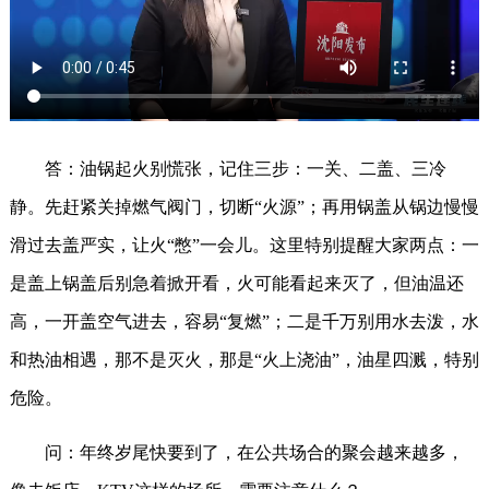
答：油锅起火别慌张，记住三步：一关、二盖、三冷
静。先赶紧关掉燃气阀门，切断“火源”；再用锅盖从锅边慢慢
滑过去盖严实，让火“憋”一会儿。这里特别提醒大家两点：一
是盖上锅盖后别急着掀开看，火可能看起来灭了，但油温还
高，一开盖空气进去，容易“复燃”；二是千万别用水去泼，水
和热油相遇，那不是灭火，那是“火上浇油”，油星四溅，特别
危险。
问：年终岁尾快要到了，在公共场合的聚会越来越多，