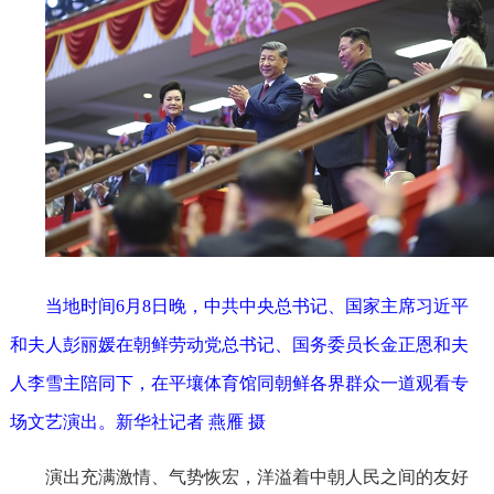
当地时间6月8日晚，中共中央总书记、国家主席习近平
和夫人彭丽媛在朝鲜劳动党总书记、国务委员长金正恩和夫
人李雪主陪同下，在平壤体育馆同朝鲜各界群众一道观看专
场文艺演出。新华社记者 燕雁 摄
演出充满激情、气势恢宏，洋溢着中朝人民之间的友好