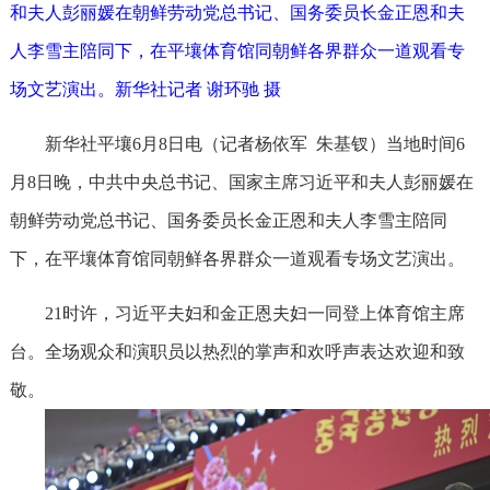
和夫人彭丽媛在朝鲜劳动党总书记、国务委员长金正恩和夫
人李雪主陪同下，在平壤体育馆同朝鲜各界群众一道观看专
场文艺演出。新华社记者 谢环驰 摄
新华社平壤6月8日电（记者杨依军 朱基钗）当地时间6
月8日晚，中共中央总书记、国家主席习近平和夫人彭丽媛在
朝鲜劳动党总书记、国务委员长金正恩和夫人李雪主陪同
下，在平壤体育馆同朝鲜各界群众一道观看专场文艺演出。
21时许，习近平夫妇和金正恩夫妇一同登上体育馆主席
台。全场观众和演职员以热烈的掌声和欢呼声表达欢迎和致
敬。