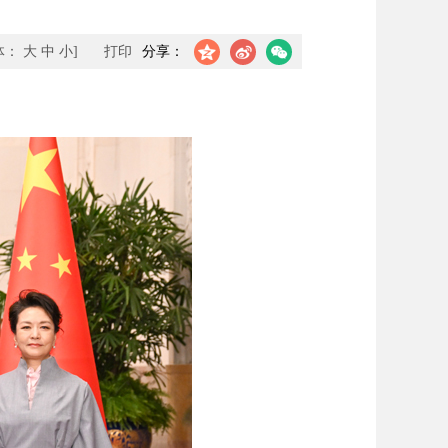
体：
大
中
小
]
打印
分享：